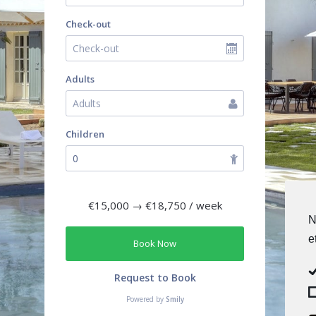
Check-out
Adults
Children
€15,000
→
€18,750
/ week
N
e
Book Now
Request to Book
Powered by
Smily